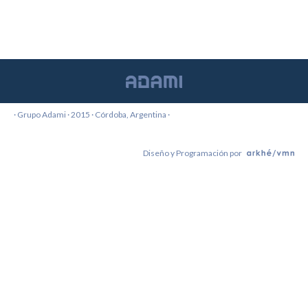
18 fevereiro, 2016
aeronáutica-br
By
adami-admin
· Grupo Adami · 2015 · Córdoba, Argentina ·
Diseño y Programación por