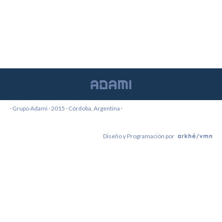
Desarrollos Metalúrgicos
30 noviembre, 2015
desarrollos metalúrgicos
By
adami-admin
· Grupo Adami · 2015 · Córdoba, Argentina ·
Diseño y Programación por